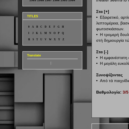
1989
1988
1987
1986
1985
1984
Στα [+]
TITLES
•
Εξαιρετικό, αρτ
λεπτομέρεια, βασ
0
A
B
C
D
E
F
G
H
φωτοσκιάσεων.
I
J
K
L
M
N
O
P
Q
•
Η τρομερή δουλε
στή δημιουργία τ
R
S
T
U
V
W
X
Y
Z
Στα [-]
Translate
•
Η εμφανέστατη α
•
Η μεγάλη ευκολ
Select Language
▼
Συνοψίζοντας
•
Από τά παιχνίδι
Βαθμολογία:
3/5