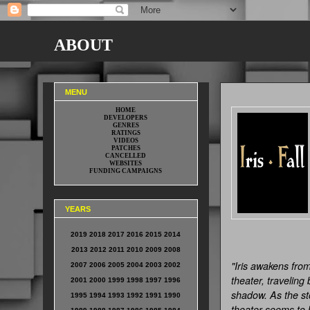
ABOUT
IRIS.FALL
MENU
HOME
DEVELOPERS
GENRES
RATINGS
VIDEOS
PATCHES
CANCELLED
WEBSITES
FUNDING CAMPAIGNS
YEARS
2019
2018
2017
2016
2015
2014
2013
2012
2011
2010
2009
2008
"Iris awakens from
2007
2006
2005
2004
2003
2002
theater, traveling
2001
2000
1999
1998
1997
1996
shadow. As the sto
1995
1994
1993
1992
1991
1990
theater seems to 